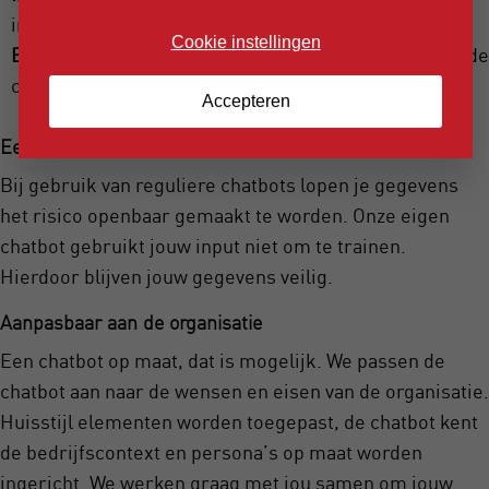
informatie van het internet.
Cookie instellingen
E-mailfunctionaliteit:
Verstuur e-mails direct vanuit de
chatbot.
Accepteren
Een veilige plek voor jouw gegevens
Bij gebruik van reguliere chatbots lopen je gegevens
het risico openbaar gemaakt te worden. Onze eigen
chatbot gebruikt jouw input niet om te trainen.
Hierdoor blijven jouw gegevens veilig.
Aanpasbaar aan de organisatie
Een chatbot op maat, dat is mogelijk. We passen de
chatbot aan naar de wensen en eisen van de organisatie.
Huisstijl elementen worden toegepast, de chatbot kent
de bedrijfscontext en persona’s op maat worden
ingericht. We werken graag met jou samen om jouw