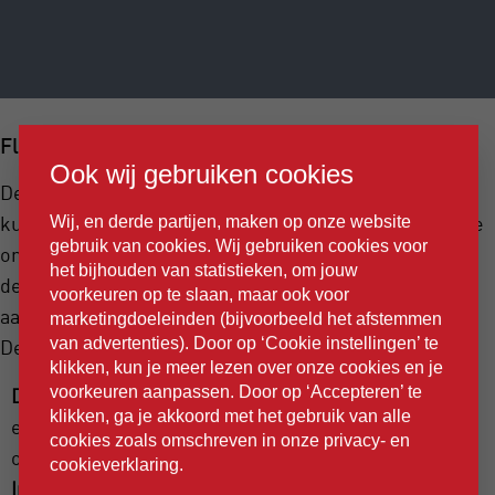
Flexibele tools en integraties
Ook wij gebruiken cookies
De Get There Chatbot werkt met diverse tools die je
kunt aanpassen aan jouw specifieke behoeften. In onze
Wij, en derde partijen, maken op onze website
gebruik van cookies. Wij gebruiken cookies voor
omgeving kunnen we met minimale inspanning
het bijhouden van statistieken, om jouw
dergelijke tools op maat maken, zodat ze perfect
voorkeuren op te slaan, maar ook voor
aansluiten bij jouw werkwijze en bij jouw persona’s.
marketingdoeleinden (bijvoorbeeld het afstemmen
van advertenties). Door op ‘Cookie instellingen’ te
Denk hierbij aan:
klikken, kun je meer lezen over onze cookies en je
voorkeuren aanpassen. Door op ‘Accepteren’ te
Documentanalyse:
Analyseer documenten en
klikken, ga je akkoord met het gebruik van alle
extraheer gestructureerde gegevens uit
cookies zoals omschreven in onze privacy- en
ongestructureerde bronnen.
cookieverklaring.
Internetmogelijkheden:
Krijg toegang tot actuele