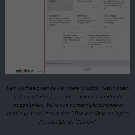
Een voorbeeld van de Get There Chatbot. Hierin staan
al 8 verschillende persona’s voor verschillende
vraagstukken. Wil je een persoonlijke persona of
eentje op maat laten maken? Dan kan dit in de kopjes
‘Persoonlijk’ en ‘Custom’.