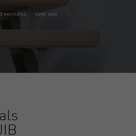
gt ventures
over ons
als
JIB