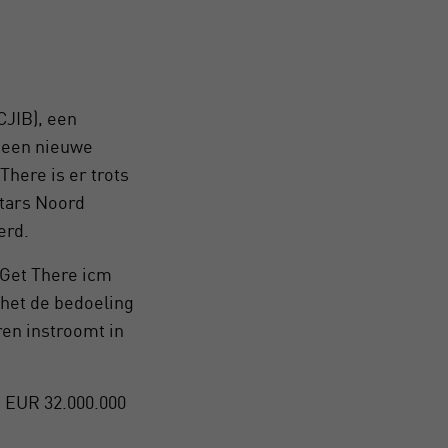
CJIB), een
, een nieuwe
There is er trots
Stars Noord
erd.
 Get There icm
 het de bedoeling
ren instroomt in
 EUR 32.000.000