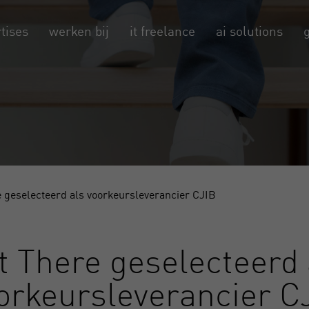
tises
werken bij
it freelance
ai solutions
 geselecteerd als voorkeursleverancier CJIB
t There geselecteerd 
orkeursleverancier C