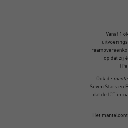
Vanaf 1 o
uitvoerings
raamovereenkomst
op dat zij
(Pe
Ook de
mante
Seven Stars en B
dat de ICT’er n
Het mantelcont