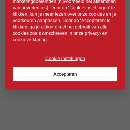
marketingdoeleinden (bijvoorbeeld het afstemmen
for DevOps, Azure Messaging, GraphQL, Elastic
van advertenties). Door op ‘Cookie instellingen’ te
Search, Logging en Tracibility, AI, en meer.
klikken, kun je meer lezen over onze cookies en je
voorkeuren aanpassen. Door op ‘Accepteren’ te
Locatie: Best Western Hotel in Groningen, Laan
klikken, ga je akkoord met het gebruik van alle
Corpus den Hoorn 300, 9728 JT Groningen
cookies zoals omschreven in onze privacy- en
cookieverklaring.
Tijd: 09:00-17:00 uur, bezoek is inclusief
versnaperingen, lunch en borrel
Cookie instellingen
Ben jij erbij?
Accepteren