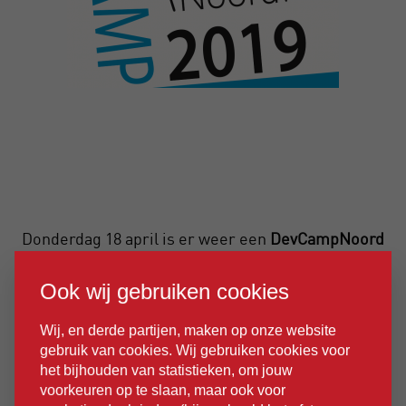
Donderdag 18 april is er weer een
DevCampNoord
event! Hét DevEvent voor en door ICT developers in
Ook wij gebruiken cookies
Noord-Nederland.
Geef je
hier
op! De toegang is
gratis.
Wij, en derde partijen, maken op onze website
gebruik van cookies. Wij gebruiken cookies voor
Onderwerpen die de revue zullen passeren zijn:
het bijhouden van statistieken, om jouw
voorkeuren op te slaan, maar ook voor
Visual Studio 2019, Machine Learning, Architecture