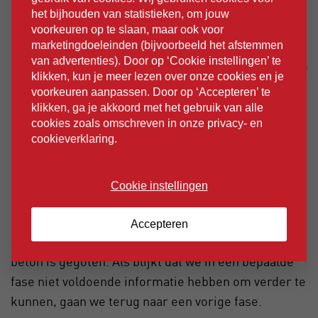
het bijhouden van statistieken, om jouw
voorkeuren op te slaan, maar ook voor
marketingdoeleinden (bijvoorbeeld het afstemmen
van advertenties). Door op ‘Cookie instellingen’ te
klikken, kun je meer lezen over onze cookies en je
voorkeuren aanpassen. Door op ‘Accepteren’ te
klikken, ga je akkoord met het gebruik van alle
cookies zoals omschreven in onze privacy- en
cookieverklaring.
Cookie instellingen
Accepteren
Het is belangrijk je daarbij te beseffen dat niets in
beton is gegoten. Als blijkt dat we in een bepaalde
fase niet voldoende informatie hebben om verder te
kunnen, gaan we terug naar een vorige fase.