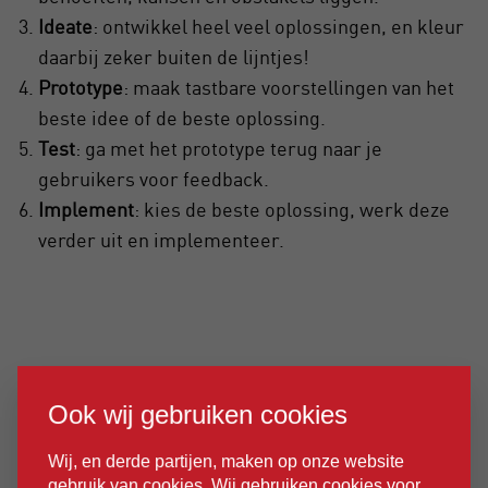
Ideate
: ontwikkel heel veel oplossingen, en kleur
daarbij zeker buiten de lijntjes!
Prototype
: maak tastbare voorstellingen van het
beste idee of de beste oplossing.
Test
: ga met het prototype terug naar je
gebruikers voor feedback.
Implement
: kies de beste oplossing, werk deze
verder uit en implementeer.
Ook wij gebruiken cookies
Wij, en derde partijen, maken op onze website
gebruik van cookies. Wij gebruiken cookies voor