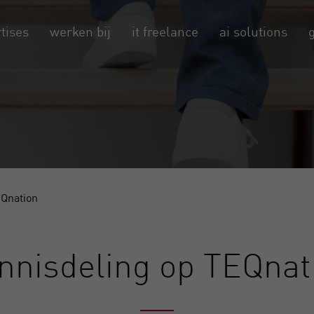
tises
werken bij
it freelance
ai solutions
EQnation
nnisdeling op TEQnat