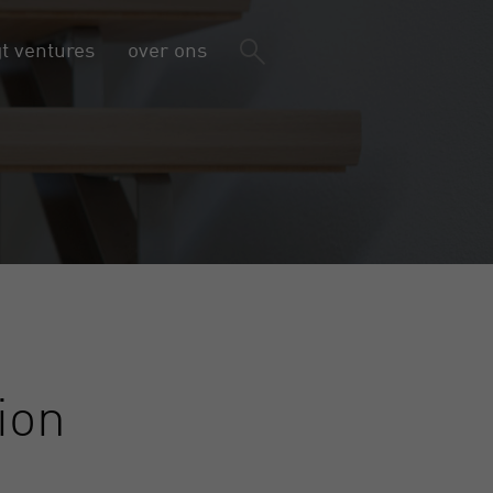
gt ventures
over ons
ion