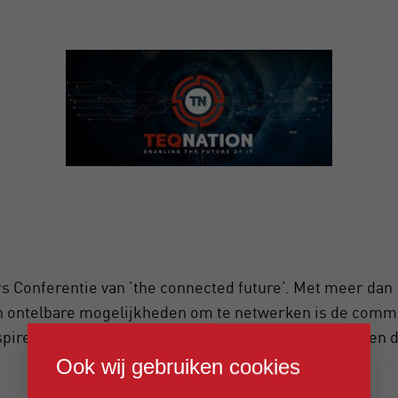
rs Conferentie van ’the connected future’. Met meer dan
en ontelbare mogelijkheden om te netwerken is de commu
pireerd raken door IT trends. Get There steunt al jaren
waren erbij!
Ook wij gebruiken cookies