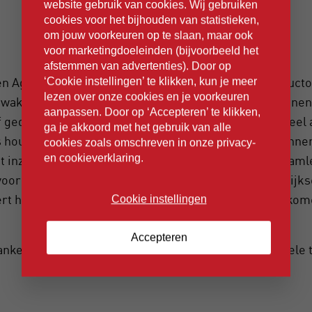
website gebruik van cookies. Wij gebruiken
cookies voor het bijhouden van statistieken,
om jouw voorkeuren op te slaan, maar ook
voor marketingdoeleinden (bijvoorbeeld het
afstemmen van advertenties). Door op
en Agile Software Development Framework om producto
‘Cookie instellingen’ te klikken, kun je meer
lezen over onze cookies en je voorkeuren
bewaken. Door middel van stand ups met alle betrokkenen
aanpassen. Door op ‘Accepteren’ te klikken,
f gedefinieerde ‘brokken’ werk besproken en eventueel 
ga je akkoord met het gebruik van alle
s houdt daarbij rekening met nieuwe inzichten; zo kunnen
cookies zoals omschreven in onze privacy-
en cookieverklaring.
et inzicht komen dat hun wensen veranderd zijn en tea
voor de meest efficiënte werkwijze inbrengen. Dagelijk
ert het proces om tot optimale klanttevredenheid te kom
Cookie instellingen
we het voor.
Accepteren
nken opleidingsinstituut StarTel voor de professionele t