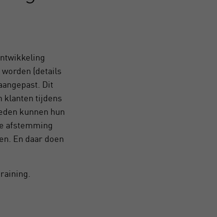
ntwikkeling
 worden (details
aangepast. Dit
 klanten tijdens
mleden kunnen hun
se afstemming
en. En daar doen
raining.