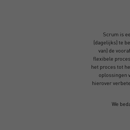
Scrum is e
(dagelijks) te 
van) de voora
flexibele proce
het proces tot h
oplossingen 
hierover verbet
We beda