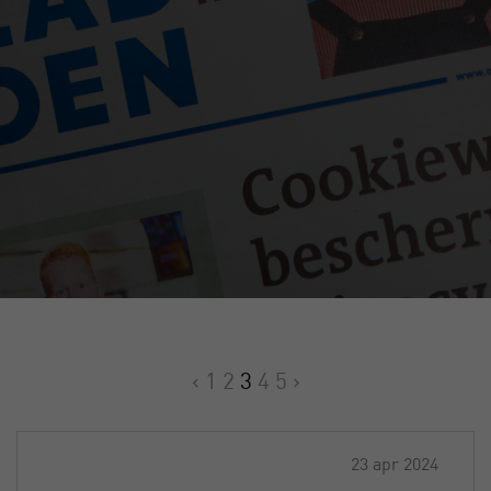
‹
1
2
3
4
5
›
23 apr 2024