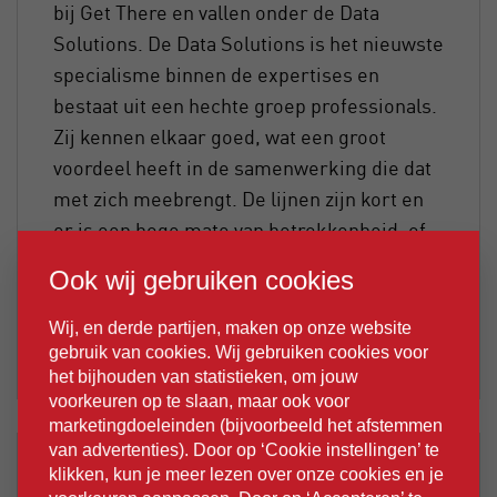
bij Get There en vallen onder de Data
Solutions. De Data Solutions is het nieuwste
specialisme binnen de expertises en
bestaat uit een hechte groep professionals.
Zij kennen elkaar goed, wat een groot
voordeel heeft in de samenwerking die dat
met zich meebrengt. De lijnen zijn kort en
er is een hoge mate van betrokkenheid, of
je er al jaren bij hoort, óf net nieuw
Ook wij gebruiken cookies
aanschuift binnen dit team.
Wij, en derde partijen, maken op onze website
LEES MEER
gebruik van cookies. Wij gebruiken cookies voor
het bijhouden van statistieken, om jouw
voorkeuren op te slaan, maar ook voor
marketingdoeleinden (bijvoorbeeld het afstemmen
van advertenties). Door op ‘Cookie instellingen’ te
14 jul 2023
klikken, kun je meer lezen over onze cookies en je